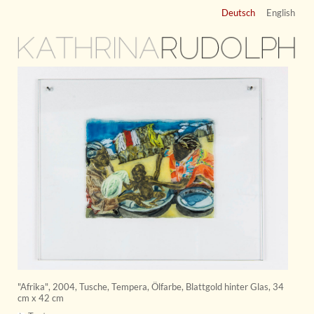
Deutsch
English
KATHRINA
RUDOLPH
"Afrika"
,
2004
,
Tusche, Tempera, Ölfarbe, Blattgold hinter Glas
,
34
cm x 42 cm