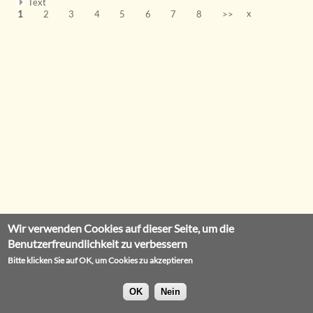
Text
x
1
2
3
4
5
6
7
8
>>
Wir verwenden Cookies auf dieser Seite, um die
Benutzerfreundlichkeit zu verbessern
Bitte klicken Sie auf OK, um Cookies zu akzeptieren
OK
Nein
Impressum
Datenschutz