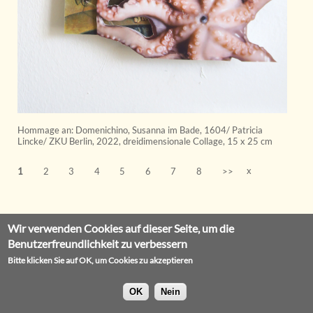
Hommage an: Domenichino, Susanna im Bade, 1604/ Patricia
Lincke/ ZKU Berlin
,
2022
,
dreidimensionale Collage
,
15 x 25 cm
x
1
2
3
4
5
6
7
8
>>
Wir verwenden Cookies auf dieser Seite, um die
Benutzerfreundlichkeit zu verbessern
Bitte klicken Sie auf OK, um Cookies zu akzeptieren
OK
Nein
Impressum
Datenschutz