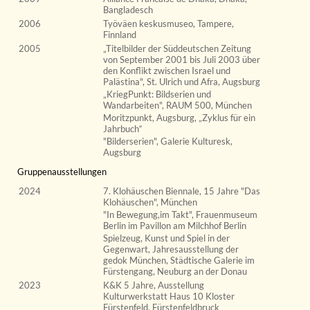
Bangladesch
2006
Työväen keskusmuseo, Tampere,
Finnland
2005
„Titelbilder der Süddeutschen Zeitung
von September 2001 bis Juli 2003 über
den Konflikt zwischen Israel und
Palästina", St. Ulrich und Afra, Augsburg
„KriegPunkt: Bildserien und
Wandarbeiten", RAUM 500, München
Moritzpunkt, Augsburg, „Zyklus für ein
Jahrbuch“
"Bilderserien", Galerie Kulturesk,
Augsburg
Gruppenausstellungen
2024
7. Klohäuschen Biennale, 15 Jahre "Das
Klohäuschen", München
"In Bewegung,im Takt", Frauenmuseum
Berlin im Pavillon am Milchhof Berlin
Spielzeug, Kunst und Spiel in der
Gegenwart, Jahresausstellung der
gedok München, Städtische Galerie im
Fürstengang, Neuburg an der Donau
2023
K&K 5 Jahre, Ausstellung
Kulturwerkstatt Haus 10 Kloster
Fürstenfeld, Fürstenfeldbruck