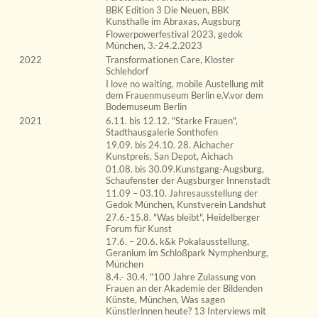
BBK Edition 3 Die Neuen, BBK
Kunsthalle im Abraxas, Augsburg
Flowerpowerfestival 2023, gedok
München, 3.-24.2.2023
2022
Transformationen Care, Kloster
Schlehdorf
I love no waiting, mobile Austellung mit
dem Frauenmuseum Berlin e.V.vor dem
Bodemuseum Berlin
2021
6.11. bis 12.12. "Starke Frauen",
Stadthausgalerie Sonthofen
19.09. bis 24.10. 28. Aichacher
Kunstpreis, San Depot, Aichach
01.08. bis 30.09.Kunstgang-Augsburg,
Schaufenster der Augsburger Innenstadt
11.09 – 03.10. Jahresausstellung der
Gedok München, Kunstverein Landshut
27.6.-15.8. "Was bleibt", Heidelberger
Forum für Kunst
17.6. – 20.6. k&k Pokalausstellung,
Geranium im Schloßpark Nymphenburg,
München
8.4.- 30.4. "100 Jahre Zulassung von
Frauen an der Akademie der Bildenden
Künste, München, Was sagen
Künstlerinnen heute? 13 Interviews mit