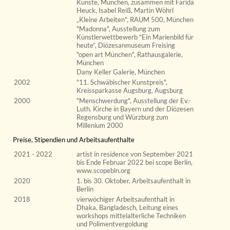
Künste, München, zusammen mit Farida
Heuck, Isabel Reiß, Martin Wöhrl
„Kleine Arbeiten", RAUM 500, München
"Madonna", Ausstellung zum
Künstlerwettbewerb "Ein Marienbild für
heute”, Diözesanmuseum Freising
"open art München", Rathausgalerie,
München
Dany Keller Galerie, München
2002
"11. Schwäbischer Kunstpreis",
Kreissparkasse Augsburg, Augsburg
2000
"Menschwerdung", Ausstellung der Ev.-
Luth. Kirche in Bayern und der Diözesen
Regensburg und Würzburg zum
Millenium 2000
Preise, Stipendien und Arbeitsaufenthalte
2021 - 2022
artist in residence von September 2021
bis Ende Februar 2022 bei scope Berlin,
www.scopebln.org
2020
1. bis 30. Oktober, Arbeitsaufenthalt in
Berlin
2018
vierwöchiger Arbeitsaufenthalt in
Dhaka, Bangladesch, Leitung eines
workshops mittelalterliche Techniken
und Polimentvergoldung