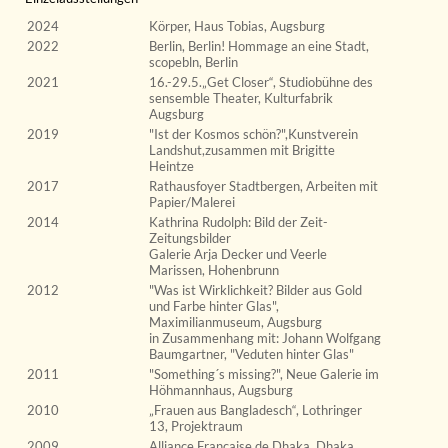
2024
Körper, Haus Tobias, Augsburg
2022
Berlin, Berlin! Hommage an eine Stadt,
scopebln, Berlin
2021
16.-29.5.„Get Closer“, Studiobühne des
sensemble Theater, Kulturfabrik
Augsburg
2019
"Ist der Kosmos schön?",Kunstverein
Landshut,zusammen mit Brigitte
Heintze
2017
Rathausfoyer Stadtbergen, Arbeiten mit
Papier/Malerei
2014
Kathrina Rudolph: Bild der Zeit-
Zeitungsbilder
Galerie Arja Decker und Veerle
Marissen, Hohenbrunn
2012
"Was ist Wirklichkeit? Bilder aus Gold
und Farbe hinter Glas",
Maximilianmuseum, Augsburg
in Zusammenhang mit: Johann Wolfgang
Baumgartner, "Veduten hinter Glas"
2011
"Something´s missing?", Neue Galerie im
Höhmannhaus, Augsburg
2010
„Frauen aus Bangladesch“, Lothringer
13, Projektraum
2009
Alliance Francaise de Dhaka, Dhaka,