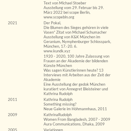
Text von Michael Stoeber
Ausstellung vom 29. Februar bis 29.
März 2022 bei scope Berlin,
www.scopebln.org
2021
Der Pokal,
Die Blumen des Sieges gehören in viele
Vasen* Zitat von Michael Schumacher
Ausstellung von K&K München im
Geranium, Nymphenburger Schlosspark,
München, 17.-20. 6.
www.kundk.xyz
1920 - 2020, 100 Jahre Zulassung von
Frauen an der Akademie der bildenden
Künste München
Was sagen Künstlerinnen heute? 13
Interviews mit Arbeiten aus der Zeit der
Akademie
Eine Ausstellung der gedok München
kuratiert von Annegret Bleisteiner und
Kathrina Rudolph
2011
Kathrina Rudolph
Something missing?
Neue Galerie im Höhmannhaus, 2011
2009
KathrinaRudolph
Women From Bangladesh, 2007 - 2009
Aura Communications, Dhaka, 2009
2005
Variationen