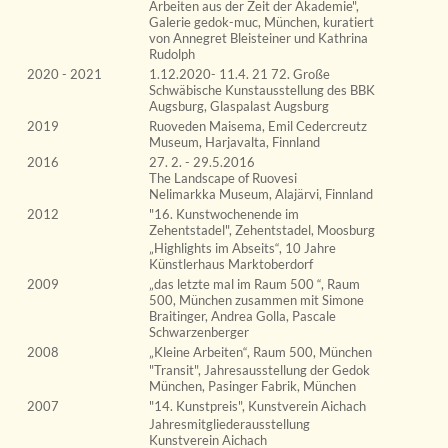
Arbeiten aus der Zeit der Akademie",
Galerie gedok-muc, München, kuratiert
von Annegret Bleisteiner und Kathrina
Rudolph
2020 - 2021
1.12.2020- 11.4. 21 72. Große
Schwäbische Kunstausstellung des BBK
Augsburg, Glaspalast Augsburg
2019
Ruoveden Maisema, Emil Cedercreutz
Museum, Harjavalta, Finnland
2016
27. 2. - 29.5.2016
The Landscape of Ruovesi
Nelimarkka Museum, Alajärvi, Finnland
2012
"16. Kunstwochenende im
Zehentstadel", Zehentstadel, Moosburg
„Highlights im Abseits“, 10 Jahre
Künstlerhaus Marktoberdorf
2009
„das letzte mal im Raum 500 “, Raum
500, München zusammen mit Simone
Braitinger, Andrea Golla, Pascale
Schwarzenberger
2008
„Kleine Arbeiten“, Raum 500, München
"Transit", Jahresausstellung der Gedok
München, Pasinger Fabrik, München
2007
"14. Kunstpreis", Kunstverein Aichach
Jahresmitgliederausstellung
Kunstverein Aichach