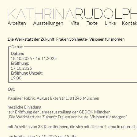
KATHRINA
RUDOLP
Arbeiten
Ausstellungen
Vita
Texte
Links
Kontak
Die Werkstatt der Zukunft: Frauen von heute- Visionen für morgen
Datum
Datum:
18.10.2025
-
16.11.2025
Eröffnung:
17.10.2025
Eröffnung Uhrzeit:
19:00
Ort:
Pasinger Fabrik, August Exterstr.1, 81245 München
herzliche Einladung
zur Eröffnung der Jahresausstellung der GEDOK München
„Die Werkstatt der Zukunft: Frauen von heute, Visionen für morgen“
mit Arbeiten von 33 Künstlerinnen, die sich mit diesem Thema in untersc
am Freitag, den 17.10.2025 um 19 Uhr